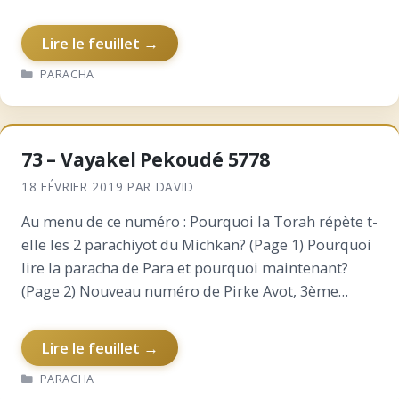
Lire le feuillet →
CATÉGORIES
PARACHA
73 – Vayakel Pekoudé 5778
18 FÉVRIER 2019
PAR
DAVID
Au menu de ce numéro : Pourquoi la Torah répète t-
elle les 2 parachiyot du Michkan? (Page 1) Pourquoi
lire la paracha de Para et pourquoi maintenant?
(Page 2) Nouveau numéro de Pirke Avot, 3ème
michna déjà ! (Page 3)…
Lire le feuillet →
CATÉGORIES
PARACHA