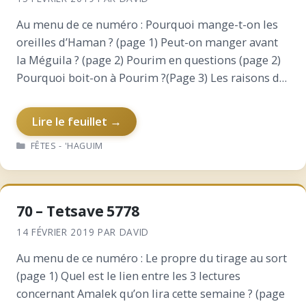
Au menu de ce numéro : Pourquoi mange-t-on les
oreilles d’Haman ? (page 1) Peut-on manger avant
la Méguila ? (page 2) Pourim en questions (page 2)
Pourquoi boit-on à Pourim ?(Page 3) Les raisons de
s’abonner à Shalshelet News ?…
Lire le feuillet →
CATÉGORIES
FÊTES - 'HAGUIM
70 – Tetsave 5778
14 FÉVRIER 2019
PAR
DAVID
Au menu de ce numéro : Le propre du tirage au sort
(page 1) Quel est le lien entre les 3 lectures
concernant Amalek qu’on lira cette semaine ? (page