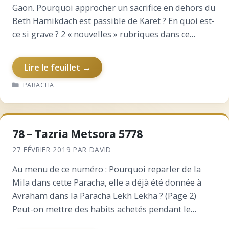
Gaon. Pourquoi approcher un sacrifice en dehors du
Beth Hamikdach est passible de Karet ? En quoi est-
ce si grave ? 2 « nouvelles » rubriques dans ce
numéro : Après un…
Lire le feuillet →
CATÉGORIES
PARACHA
78 – Tazria Metsora 5778
27 FÉVRIER 2019
PAR
DAVID
Au menu de ce numéro : Pourquoi reparler de la
Mila dans cette Paracha, elle a déjà été donnée à
Avraham dans la Paracha Lekh Lekha ? (Page 2)
Peut-on mettre des habits achetés pendant le
Omer? (Page 2) Biographie…