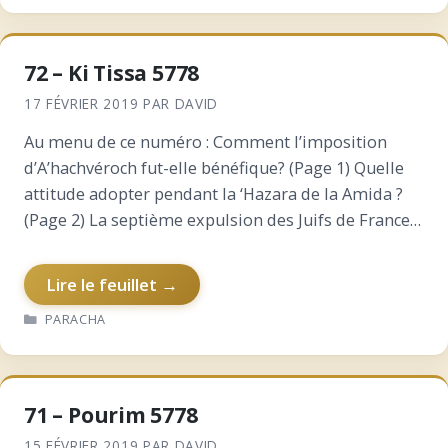
72 – Ki Tissa 5778
17 FÉVRIER 2019
PAR
DAVID
Au menu de ce numéro : Comment l’imposition
d’A’hachvéroch fut-elle bénéfique? (Page 1) Quelle
attitude adopter pendant la ‘Hazara de la Amida ?
(Page 2) La septième expulsion des Juifs de France
(Page 3) Pourquoi dans la confection de la…
Lire le feuillet →
CATÉGORIES
PARACHA
71 – Pourim 5778
15 FÉVRIER 2019
PAR
DAVID