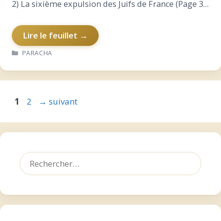
2) La sixième expulsion des Juifs de France (Page 3)
…
Lire le feuillet →
CATÉGORIES
PARACHA
Page
Page
1
2
→
suivant
Rechercher :