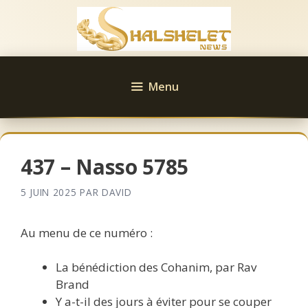
Aller
au
contenu
Menu
437 – Nasso 5785
5 JUIN 2025
PAR
DAVID
Au menu de ce numéro :
La bénédiction des Cohanim, par Rav
Brand
Y a-t-il des jours à éviter pour se couper