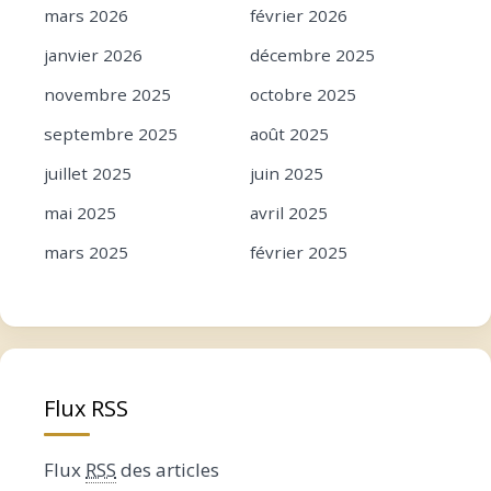
mars 2026
février 2026
janvier 2026
décembre 2025
novembre 2025
octobre 2025
septembre 2025
août 2025
juillet 2025
juin 2025
mai 2025
avril 2025
mars 2025
février 2025
janvier 2025
décembre 2024
novembre 2024
octobre 2024
septembre 2024
août 2024
Flux RSS
juillet 2024
juin 2024
mai 2024
avril 2024
Flux
RSS
des articles
mars 2024
février 2024