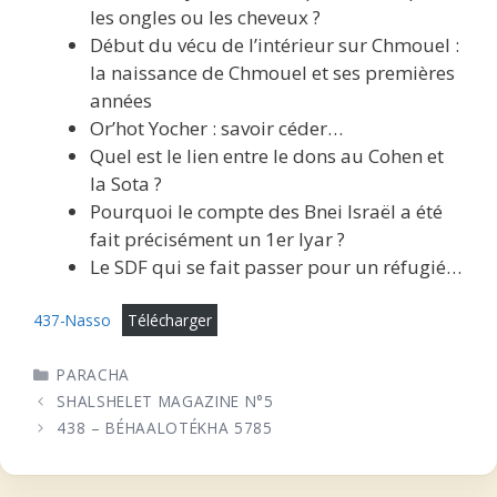
les ongles ou les cheveux ?
Début du vécu de l’intérieur sur Chmouel :
la naissance de Chmouel et ses premières
années
Or’hot Yocher : savoir céder…
Quel est le lien entre le dons au Cohen et
la Sota ?
Pourquoi le compte des Bnei Israël a été
fait précisément un 1er Iyar ?
Le SDF qui se fait passer pour un réfugié…
437-Nasso
Télécharger
CATÉGORIES
PARACHA
SHALSHELET MAGAZINE N°5
438 – BÉHAALOTÉKHA 5785