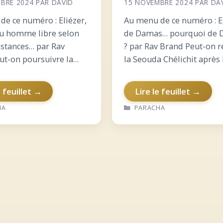
BRE 2024
PAR
DAVID
15 NOVEMBRE 2024
PAR
DA
de ce numéro : Eliézer,
Au menu de ce numéro : E
ou homme libre selon
de Damas… pourquoi de
nstances… par Rav
? par Rav Brand Peut-on r
ut-on poursuivre la
la Seouda Chélichit après 
élichit après la sortie
coucher du soleil ? Vécu d
t ? Vécu de l’intérieur
l’intérieur sur Yéhochoua :
e feuillet →
Lire le feuillet →
houa : et le soleil
venue des Guivonim La
RIES
CATÉGORIES
HA
PARACHA
… Pourquoi l’appât…
promesse d’une…