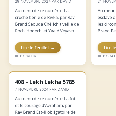
28 NOVEMBRE 2024
PAR
DAVID
21 NOVEM
Au menu de ce numéro : La
Au menu 
cruche bénie de Rivka, par Rav
esclave 
Brand Seouda Chélichit veille de
les circo
Roch ‘Hodech, et Yaalé Veyavo…
Brand Pe
Vécu de l’intérieur sur
Seouda Ch
Yéhochoua : la fin de la guerre et
de Chabba
Lire le feuillet →
Lire l
le partage de la terre…
sur Yéhoc
CATÉGORIES
CATÉGO
PARACHA
PARAC
s’arrêta
408 – Lekh Lekha 5785
7 NOVEMBRE 2024
PAR
DAVID
Au menu de ce numéro : La foi
et le courage d’Avraham, par
Rav Brand Est-il obligatoire de