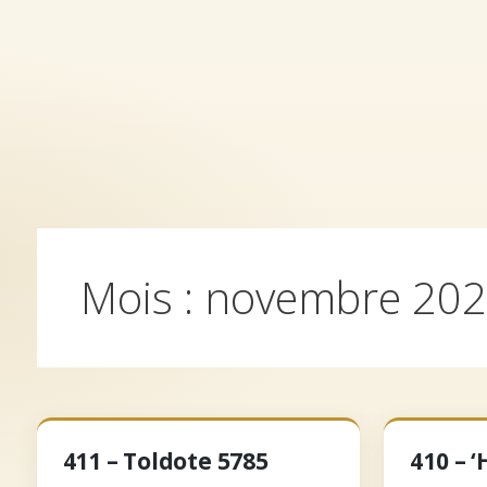
Aller
au
contenu
Accueil
Archives
Qui somm
Mois :
novembre 20
411 – Toldote 5785
410 – 