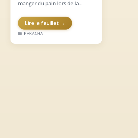
manger du pain lors de la
Seouda Chélichit ? Or’hot Yocher
: la vérité en toutes
Lire le feuillet →
circonstances… Vécu de
CATÉGORIES
PARACHA
l’intérieur sur Yéhochoua…