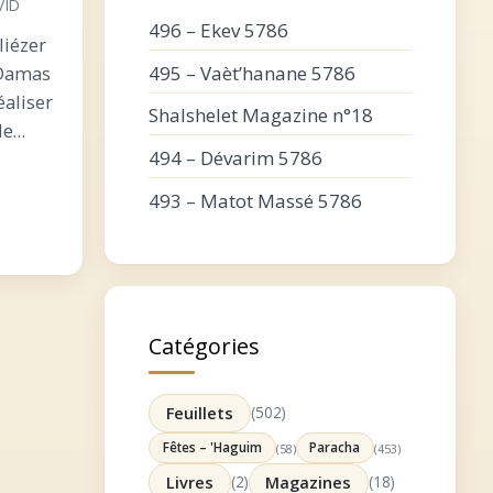
VID
496 – Ekev 5786
liézer
495 – Vaèt’hanane 5786
 Damas
éaliser
Shalshelet Magazine n°18
le
494 – Dévarim 5786
e
 la
493 – Matot Massé 5786
Catégories
Feuillets
(502)
Fêtes – 'Haguim
Paracha
(58)
(453)
Livres
(2)
Magazines
(18)