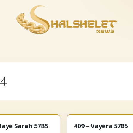
es-nous
La boutique
Musique
Recevoir le feuil
24
‘Hayé Sarah 5785
409 – Vayéra 5785