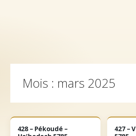
Aller
au
contenu
Accueil
Archives
Qui somm
Mois :
mars 2025
428 – Pékoudé –
427 – 