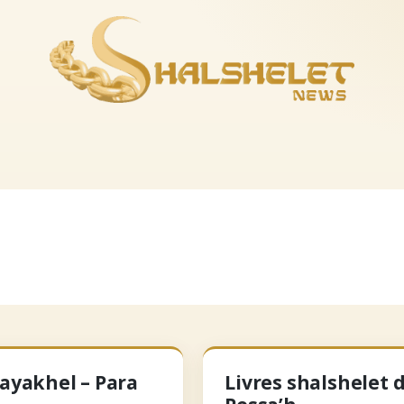
es-nous
La boutique
Musique
Recevoir le feuil
Vayakhel – Para
Livres shalshelet 