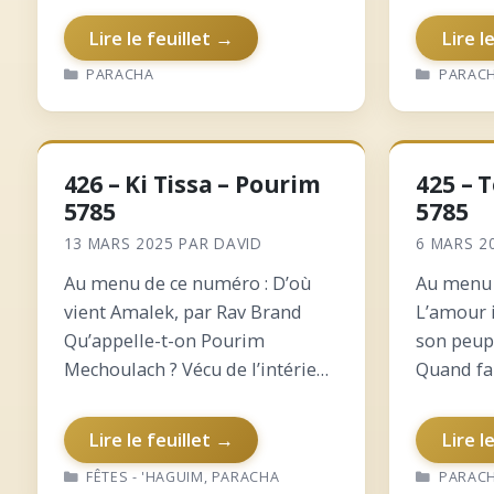
Lire le feuillet →
Lire l
CATÉGORIES
CATÉGO
PARACHA
PARAC
426 – Ki Tissa – Pourim
425 – 
5785
5785
13 MARS 2025
PAR
DAVID
6 MARS 2
Au menu de ce numéro : D’où
Au menu 
vient Amalek, par Rav Brand
L’amour i
Qu’appelle-t-on Pourim
son peup
Mechoulach ? Vécu de l’intérieur
Quand fa
: Pourim Or’hot Yocher : les tapis
tombe ve
d’Abba Oumena Pourquoi
Mitsva de
Lire le feuillet →
Lire l
Hachem est caché dans la
été mise 
CATÉGORIES
CATÉGO
FÊTES - 'HAGUIM
,
PARACHA
PARAC
Méguila ? Renvoyer l’employé