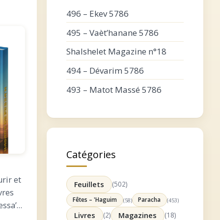
496 – Ekev 5786
495 – Vaèt’hanane 5786
Shalshelet Magazine n°18
494 – Dévarim 5786
493 – Matot Massé 5786
Catégories
rir et
Feuillets
(502)
vres
Fêtes – 'Haguim
Paracha
(58)
(453)
essa’h
Livres
(2)
Magazines
(18)
les sur