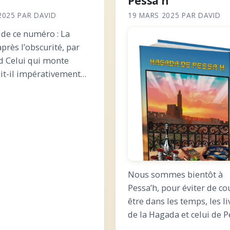
Pessa’h
2025
PAR
DAVID
19 MARS 2025
PAR
DAVID
de ce numéro : La
près l’obscurité, par
d Celui qui monte
oit-il impérativement
aftara ? Vécu de
r sur Choftim : la fin de
e contre Midyan
Yecharim : ce…
Nous sommes bientôt à
Pessa’h, pour éviter de cou
être dans les temps, les li
de la Hagada et celui de P
à Chavouot sont disponib