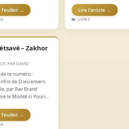
notre boutique en ligne, 
e feuillet →
Lire l’article →
possibilité de livraison à
RIES
CATÉGORIES
HA
LIVRES
domicile. Les prix…
Tétsavé – Zakhor
025
PAR
DAVID
de ce numéro :
nfini de D.ieu envers
le, par Rav Brand
ire le Mishté si Pourim
ndredi ? Pourquoi la
 l’autel des Ketoret a
e feuillet →
toute à la fin ?…
RIES
HA