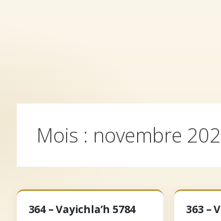
Aller
au
contenu
Accueil
Archives
Qui somm
Mois :
novembre 20
364 – Vayichla’h 5784
363 – 