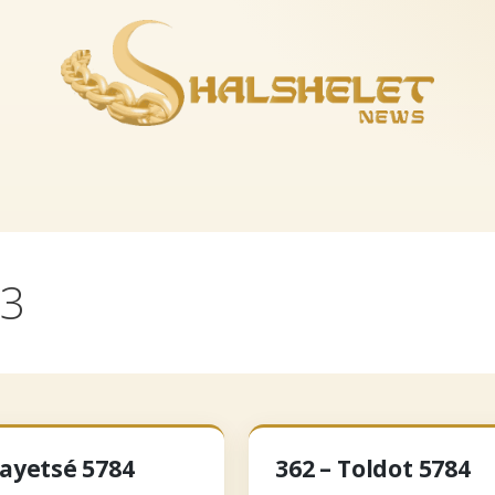
es-nous
La boutique
Musique
Recevoir le feuil
23
Vayetsé 5784
362 – Toldot 5784