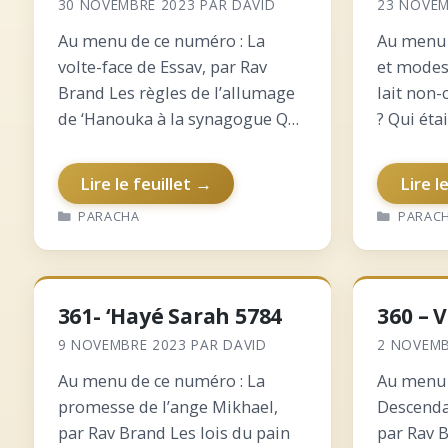
30 NOVEMBRE 2023
PAR
DAVID
23 NOVEM
Au menu de ce numéro : La
Au menu 
volte-face de Essav, par Rav
et modes
Brand Les règles de l’allumage
lait non-
de ‘Hanouka à la synagogue Qui
? Qui ét
était Rabbi ‘Haim Mikhael Dov
? L’échel
Weissmandel ? La dichotomie
et éléva
Lire le feuillet →
Lire l
entre Essav et Yaacov Pourquoi
et commi
CATÉGORIES
CATÉGO
PARACHA
PARAC
Yaacov avinou a-t-il…
Zilberst
l’union…
361- ‘Hayé Sarah 5784
360 – 
9 NOVEMBRE 2023
PAR
DAVID
2 NOVEMB
Au menu de ce numéro : La
Au menu 
promesse de l’ange Mikhael,
Descenda
par Rav Brand Les lois du pain
par Rav 