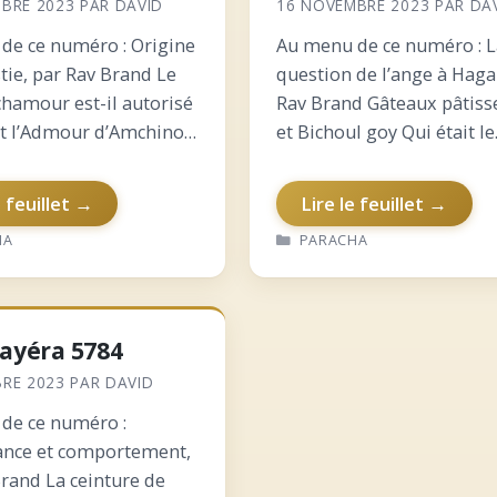
BRE 2023
PAR
DAVID
16 NOVEMBRE 2023
PAR
DA
de ce numéro : Origine
Au menu de ce numéro : 
tie, par Rav Brand Le
question de l’ange à Haga
chamour est-il autorisé
Rav Brand Gâteaux pâtiss
ait l’Admour d’Amchinov
et Bichoul goy Qui était le
le de Yaakov : Emouna
Steïpeler ? La ressemblan
tion Agent immobilier
entre Yits’hak et Avraham
e feuillet →
Lire le feuillet →
ssion, par Rav
Pourquoi le Yetser Hatov 
RIES
CATÉGORIES
HA
PARACHA
ein L’importance de
reçu qu’à la Bar…
Vayéra 5784
RE 2023
PAR
DAVID
de ce numéro :
nce et comportement,
Brand La ceinture de