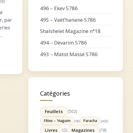
VID
496 – Ekev 5786
La
495 – Vaèt’hanane 5786
r, par
eries
Shalshelet Magazine n°18
494 – Dévarim 5786
ce
493 – Matot Massé 5786
n’est
Catégories
Feuillets
(502)
Fêtes – 'Haguim
Paracha
(58)
(453)
Livres
(2)
Magazines
(18)