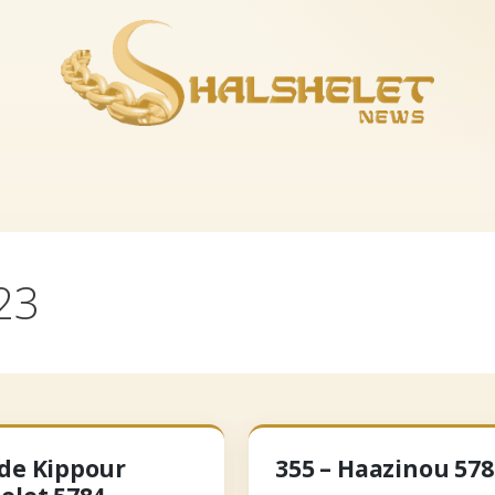
es-nous
La boutique
Musique
Recevoir le feuil
23
de Kippour
355 – Haazinou 578