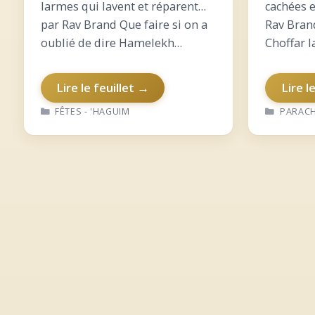
larmes qui lavent et réparent…
cachées e
par Rav Brand Que faire si on a
Rav Bran
oublié de dire Hamelekh
Choffar l
Hakadoch/Hamichpat ?
Hachana 
Pourquoi on ne mange pas
Tsion Go
Lire le feuillet →
Lire l
certains aliments à Roch
Létsion :
CATÉGORIES
CATÉGO
FÊTES - 'HAGUIM
PARAC
Hachana ? Ce qui est…
Techouv
Séder…