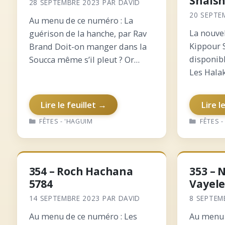
Shalsh
28 SEPTEMBRE 2023
PAR
DAVID
20 SEPTE
Au menu de ce numéro : La
La nouve
guérison de la hanche, par Rav
Kippour 
Brand Doit-on manger dans la
disponibl
Soucca même s’il pleut ? Or
Les Hala
Létsion : le symbole de l’Etrog
leurs rai
L’opposition entre Soucca et
sur les 
Loulav… 360 heures pour tout
Lire le feuillet →
Lire l
par ordr
reconstruire…
CATÉGORIES
CATÉGO
FÊTES - 'HAGUIM
FÊTES -
traductio
Vidouy, 
354 – Roch Hachana
353 – 
5784
Vayele
14 SEPTEMBRE 2023
PAR
DAVID
8 SEPTEM
Au menu de ce numéro : Les
Au menu 