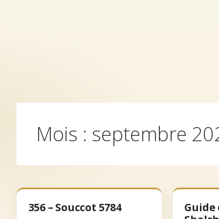
Aller
au
contenu
Accueil
Archives
Qui somm
Mois :
septembre 20
356 – Souccot 5784
Guide 