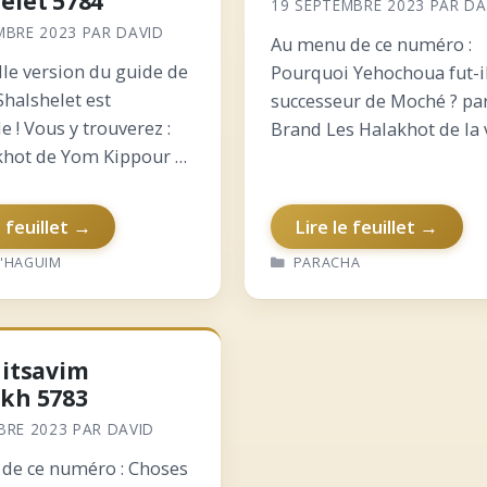
elet 5784
19 SEPTEMBRE 2023
PAR
DA
MBRE 2023
PAR
DAVID
Au menu de ce numéro :
lle version du guide de
Pourquoi Yehochoua fut-il
Shalshelet est
successeur de Moché ? pa
e ! Vous y trouverez :
Brand Les Halakhot de la 
khot de Yom Kippour et
de Yom Kippour Qui était
sons Des explications
Yaakov Kamenetsky ? Or L
prières de Yom Kippour
: comment faire Téchouva
e feuillet →
Lire le feuillet →
e chronologique Des
L’explication de…
RIES
CATÉGORIES
 'HAGUIM
PARACHA
ns explicatives du
du…
Nitsavim
kh 5783
BRE 2023
PAR
DAVID
de ce numéro : Choses