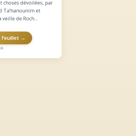
t choses dévoilées, par
d Ta’hanounim et
a veille de Roch
Qui était Rabbi Ben-
ldberg-Yadler ? Or
e feuillet →
 les bases de la
RIES
HA
a Comment aborder le