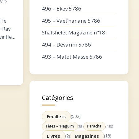
VID
496 – Ekev 5786
495 – Vaèt’hanane 5786
 le
r Rav
Shalshelet Magazine n°18
veille
494 – Dévarim 5786
 Rabbi
étsion
493 – Matot Massé 5786
 ?
Catégories
Feuillets
(502)
Fêtes – 'Haguim
Paracha
(58)
(453)
Livres
(2)
Magazines
(18)