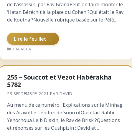
de l’assassin, par Rav BrandPeut-on faire monter le
‘Hatan Béréchit à la place du Cohen ?Qui était le Rav
de Koutna ?Nouvelle rubrique basée sur le Pélé
YoetsRespect des…
Lire le feuillet →
CATÉGORIES
PARACHA
255 – Souccot et Vezot Habérakha
5782
23 SEPTEMBRE 2021
PAR
DAVID
Au menu de ce numéro : Explications sur le Minhag
des AravotLe Téhilim de SouccotQui était Rabbi
Yehochoua Leib Diskin, le Rav de Brisk ?Questions
et réponses sur les Oushpizin : David et