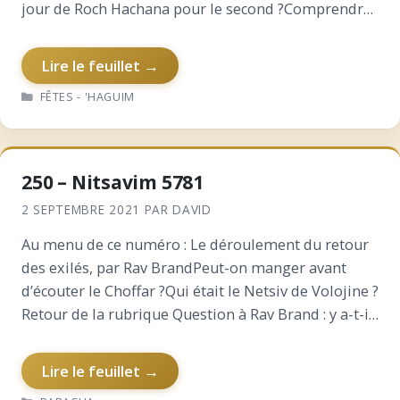
jour de Roch Hachana pour le second ?Comprendre
Roch Hachana en questionsQuel est l’objectif à
atteindre…
Lire le feuillet →
CATÉGORIES
FÊTES - 'HAGUIM
250 – Nitsavim 5781
2 SEPTEMBRE 2021
PAR
DAVID
Au menu de ce numéro : Le déroulement du retour
des exilés, par Rav BrandPeut-on manger avant
d’écouter le Choffar ?Qui était le Netsiv de Volojine ?
Retour de la rubrique Question à Rav Brand : y a-t-il
dans la Torah…
Lire le feuillet →
CATÉGORIES