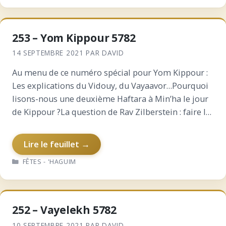
253 – Yom Kippour 5782
14 SEPTEMBRE 2021
PAR
DAVID
Au menu de ce numéro spécial pour Yom Kippour :
Les explications du Vidouy, du Vayaavor…Pourquoi
lisons-nous une deuxième Haftara à Min’ha le jour
de Kippour ?La question de Rav Zilberstein : faire la
Mila ou faire Yom Kippour ?Pourquoi…
Lire le feuillet →
CATÉGORIES
FÊTES - 'HAGUIM
252 – Vayelekh 5782
10 SEPTEMBRE 2021
PAR
DAVID