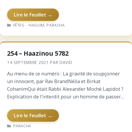
YossefPourquoi la Torah se termine sur une…
Lire le feuillet →
CATÉGORIES
FÊTES - 'HAGUIM
,
PARACHA
254 – Haazinou 5782
14 SEPTEMBRE 2021
PAR
DAVID
Au menu de ce numéro : La gravité de soupçonner
un innocent, par Rav BrandNéïla et Birkat
CohanimQui était Rabbi Alexander Moché Lapidot ?
Explication de l’interdit pour un homme de passer
entre deux femmesL’histoire de la semaine : ce
monde-ci…
Lire le feuillet →
CATÉGORIES
PARACHA