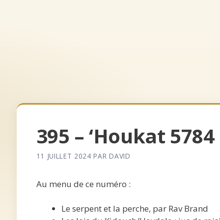
Aller
au
contenu
Accueil
Archives
Qui somm
395 – ‘Houkat 5784
11 JUILLET 2024
PAR
DAVID
Au menu de ce numéro :
Le serpent et la perche, par Rav Brand