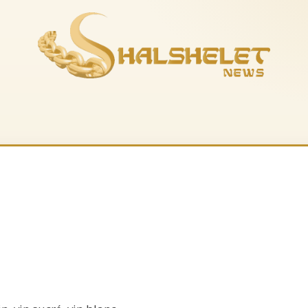
es-nous
La boutique
Musique
Recevoir le feuil