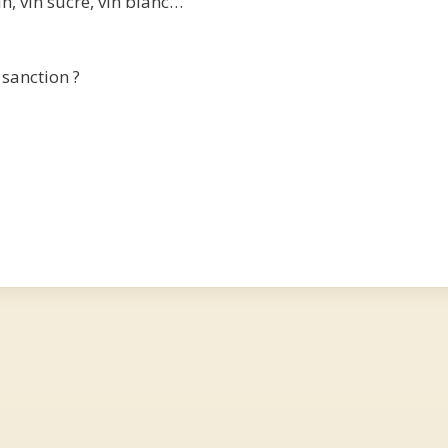
n, vin sucré, vin blanc…
 sanction ?