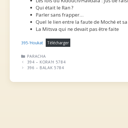
Les lois du Kidouch/Havdala : jus de raisi
Qui était le Ran ?
Parler sans frapper…
Quel le lien entre la faute de Moché et sa
La Mitsva qui ne devait pas être faite
395-‘Houkat
Télécharger
CATÉGORIES
PARACHA
394 – KORA’H 5784
396 – BALAK 5784