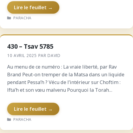
Lire le feuillet →
CATÉGORIES
PARACHA
430 – Tsav 5785
10 AVRIL 2025
PAR
DAVID
Au menu de ce numéro : La vraie liberté, par Rav
Brand Peut-on tremper de la Matsa dans un liquide
pendant Pessa’h ? Vécu de l’intérieur sur Choftim :
Ifta’h et son vœu malvenu Pourquoi la Torah
juxtapose le sacrifice…
Lire le feuillet →
CATÉGORIES
PARACHA