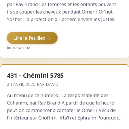
par Rav Brand Les femmes et les enfants peuvent-
ils se couper les cheveux pendant Omer ? Or’hot
Yosher : la protection d’Hachem envers les justes
Michna Méguila : début…
Lire le feuillet →
CATÉGORIES
PARACHA
431 – Chémini 5785
24 AVRIL 2025
PAR
DAVID
Au menu de ce numéro : La responsabilité des
Cohanim, par Rav Brand A partir de quelle heure
peut-on commencer à compter le Omer ? Vécu de
l’intérieur sur Choftim : Ifta’h et Ephraïm Pourquoi
Aharon avait honte ? Messilat…