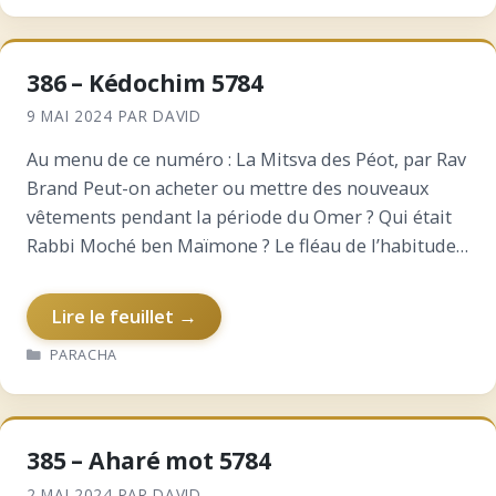
386 – Kédochim 5784
9 MAI 2024
PAR
DAVID
Au menu de ce numéro : La Mitsva des Péot, par Rav
Brand Peut-on acheter ou mettre des nouveaux
vêtements pendant la période du Omer ? Qui était
Rabbi Moché ben Maïmone ? Le fléau de l’habitude :
cause de…
Lire le feuillet →
CATÉGORIES
PARACHA
385 – Aharé mot 5784
2 MAI 2024
PAR
DAVID