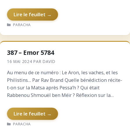
Lire le feuillet →
CATÉGORIES
PARACHA
387 – Emor 5784
16 MAI 2024
PAR
DAVID
Au menu de ce numéro : Le Aron, les vaches, et les
Philistins… Par Rav Brand Quelle bénédiction récite-
t-on sur la Matsa après Pessa’h ? Qui était
Rabbenou Shmouël ben Méïr ? Réflexion sur la
Providence Divine La demande du…
Lire le feuillet →
CATÉGORIES
PARACHA