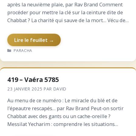
après la neuvième plaie, par Rav Brand Comment
procéder pour mettre la clé sur la ceinture dite de
Chabbat ? La charité qui sauve de la mort… Vécu de
l’intérieur…
Lire le feuillet →
CATÉGORIES
PARACHA
419 – Vaéra 5785
23 JANVIER 2025
PAR
DAVID
Au menu de ce numéro : Le miracle du blé et de
l’épeautre rescapés… par Rav Brand Peut-on sortir
Chabbat avec des gants ou un cache-oreille ?
Messilat Yecharim : comprendre les situations
auxquelles on est confronté… L’importance