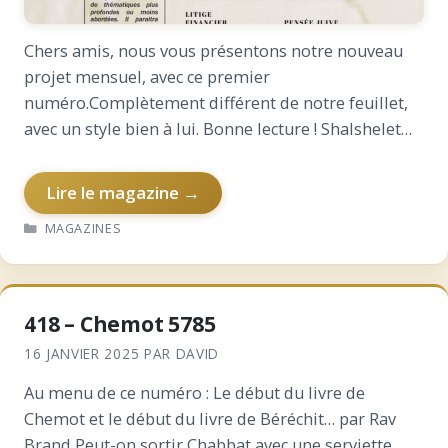
Chers amis, nous vous présentons notre nouveau
projet mensuel, avec ce premier
numéro.Complètement différent de notre feuillet,
avec un style bien à lui. Bonne lecture ! Shalshelet
Mag – numéro 1Télécharger
Lire le magazine →
CATÉGORIES
MAGAZINES
418 – Chemot 5785
16 JANVIER 2025
PAR
DAVID
Au menu de ce numéro : Le début du livre de
Chemot et le début du livre de Béréchit… par Rav
Brand Peut-on sortir Chabbat avec une serviette