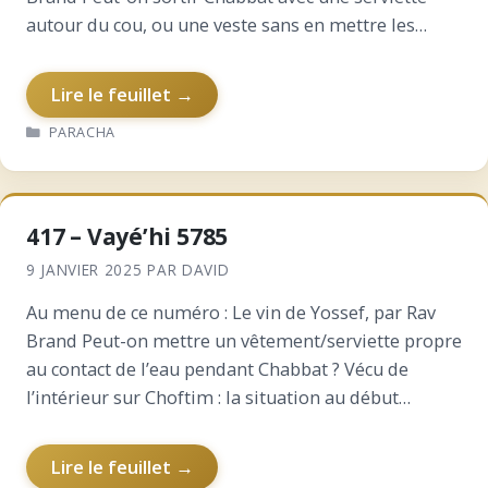
autour du cou, ou une veste sans en mettre les
manches ?…
Lire le feuillet →
CATÉGORIES
PARACHA
417 – Vayé’hi 5785
9 JANVIER 2025
PAR
DAVID
Au menu de ce numéro : Le vin de Yossef, par Rav
Brand Peut-on mettre un vêtement/serviette propre
au contact de l’eau pendant Chabbat ? Vécu de
l’intérieur sur Choftim : la situation au début
Pourquoi seulement ‘Houchim a réagi…
Lire le feuillet →