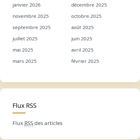
janvier 2026
décembre 2025
novembre 2025
octobre 2025
septembre 2025
août 2025
juillet 2025
juin 2025
mai 2025
avril 2025
mars 2025
février 2025
janvier 2025
décembre 2024
novembre 2024
octobre 2024
septembre 2024
août 2024
Flux RSS
juillet 2024
juin 2024
mai 2024
avril 2024
Flux
RSS
des articles
mars 2024
février 2024
janvier 2024
décembre 2023