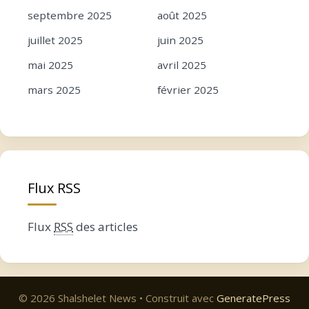
septembre 2025
août 2025
juillet 2025
juin 2025
mai 2025
avril 2025
mars 2025
février 2025
janvier 2025
décembre 2024
novembre 2024
octobre 2024
septembre 2024
août 2024
Flux RSS
juillet 2024
juin 2024
mai 2024
avril 2024
Flux
RSS
des articles
mars 2024
février 2024
janvier 2024
décembre 2023
novembre 2023
octobre 2023
© 2026 Shalshelet News
• Construit avec
GeneratePress