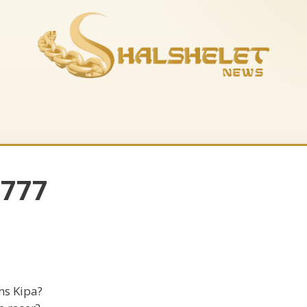
es-nous
La boutique
Musique
Recevoir le feuil
5777
ns Kipa?