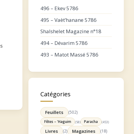
496 – Ekev 5786
495 – Vaèt’hanane 5786
Shalshelet Magazine n°18
494 – Dévarim 5786
ns
493 – Matot Massé 5786
Catégories
Feuillets
(502)
Fêtes – 'Haguim
Paracha
(58)
(453)
Livres
(2)
Magazines
(18)