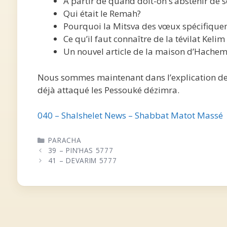
A partir de quand doit-on s’abstenir de s
Qui était le Remah?
Pourquoi la Mitsva des vœux spécifiquem
Ce qu’il faut connaître de la tévilat Kelim
Un nouvel article de la maison d’Hachem
Nous sommes maintenant dans l’explication des
déjà attaqué les Pessouké dézimra.
040 – Shalshelet News – Shabbat Matot Massé
CATÉGORIES
PARACHA
39 – PIN’HAS 5777
41 – DEVARIM 5777