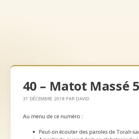
Aller
au
contenu
Accueil
Archives
Qui somm
40 – Matot Massé 
31 DÉCEMBRE 2018
PAR
DAVID
Au menu de ce numéro :
Peut-on écouter des paroles de Torah sa