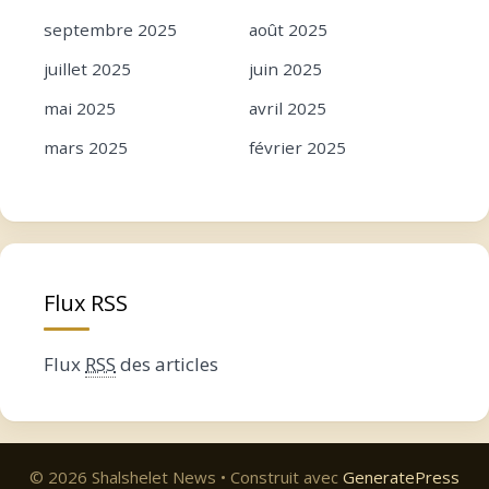
septembre 2025
août 2025
juillet 2025
juin 2025
mai 2025
avril 2025
mars 2025
février 2025
janvier 2025
décembre 2024
novembre 2024
octobre 2024
septembre 2024
août 2024
Flux RSS
juillet 2024
juin 2024
mai 2024
avril 2024
Flux
RSS
des articles
mars 2024
février 2024
janvier 2024
décembre 2023
novembre 2023
octobre 2023
© 2026 Shalshelet News
• Construit avec
GeneratePress