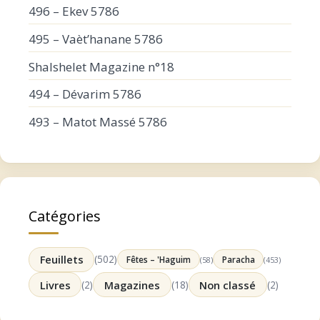
496 – Ekev 5786
495 – Vaèt’hanane 5786
Shalshelet Magazine n°18
494 – Dévarim 5786
493 – Matot Massé 5786
Catégories
Feuillets
(502)
Fêtes – 'Haguim
Paracha
(58)
(453)
Livres
(2)
Magazines
(18)
Non classé
(2)