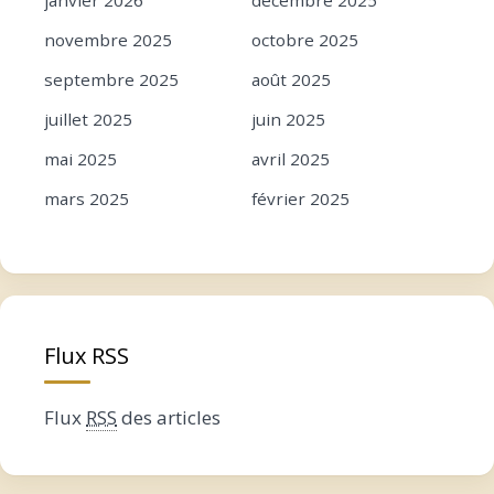
novembre 2025
octobre 2025
septembre 2025
août 2025
juillet 2025
juin 2025
mai 2025
avril 2025
mars 2025
février 2025
janvier 2025
décembre 2024
novembre 2024
octobre 2024
septembre 2024
août 2024
Flux RSS
juillet 2024
juin 2024
mai 2024
avril 2024
Flux
RSS
des articles
mars 2024
février 2024
janvier 2024
décembre 2023