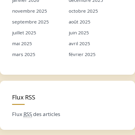
novembre 2025
octobre 2025
septembre 2025
août 2025
juillet 2025
juin 2025
mai 2025
avril 2025
mars 2025
février 2025
janvier 2025
décembre 2024
novembre 2024
octobre 2024
septembre 2024
août 2024
Flux RSS
juillet 2024
juin 2024
mai 2024
avril 2024
Flux
RSS
des articles
mars 2024
février 2024
janvier 2024
décembre 2023