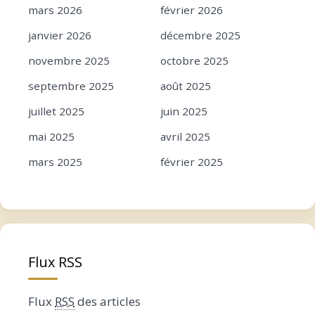
mars 2026
février 2026
janvier 2026
décembre 2025
novembre 2025
octobre 2025
septembre 2025
août 2025
juillet 2025
juin 2025
mai 2025
avril 2025
mars 2025
février 2025
janvier 2025
décembre 2024
novembre 2024
octobre 2024
septembre 2024
août 2024
Flux RSS
juillet 2024
juin 2024
mai 2024
avril 2024
Flux
RSS
des articles
mars 2024
février 2024