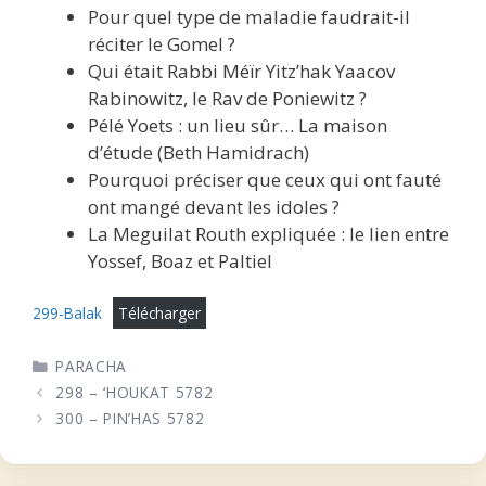
Pour quel type de maladie faudrait-il
réciter le Gomel ?
Qui était Rabbi Méïr Yitz’hak Yaacov
Rabinowitz, le Rav de Poniewitz ?
Pélé Yoets : un lieu sûr… La maison
d’étude (Beth Hamidrach)
Pourquoi préciser que ceux qui ont fauté
ont mangé devant les idoles ?
La Meguilat Routh expliquée : le lien entre
Yossef, Boaz et Paltiel
299-Balak
Télécharger
CATÉGORIES
PARACHA
298 – ‘HOUKAT 5782
300 – PIN’HAS 5782