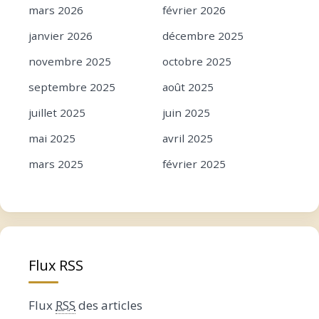
mars 2026
février 2026
janvier 2026
décembre 2025
novembre 2025
octobre 2025
septembre 2025
août 2025
juillet 2025
juin 2025
mai 2025
avril 2025
mars 2025
février 2025
janvier 2025
décembre 2024
novembre 2024
octobre 2024
septembre 2024
août 2024
Flux RSS
juillet 2024
juin 2024
mai 2024
avril 2024
Flux
RSS
des articles
mars 2024
février 2024