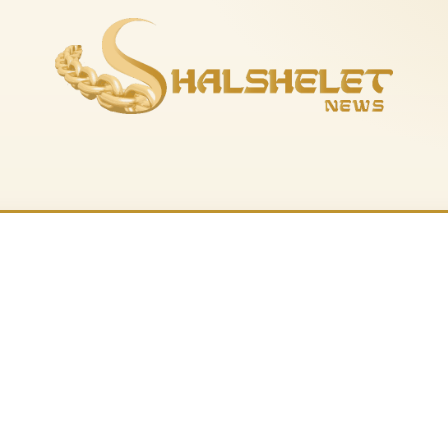
es-nous
La boutique
Musique
Recevoir le feuil