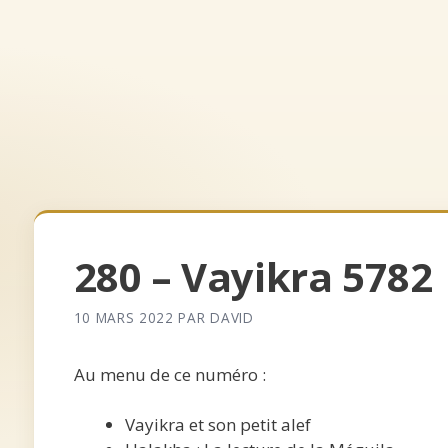
Aller
au
contenu
Accueil
Archives
Qui somm
280 – Vayikra 5782
10 MARS 2022
PAR
DAVID
Au menu de ce numéro :
Vayikra et son petit alef