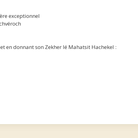
tère exceptionnel
achvéroch
let en donnant son Zekher lé Mahatsit Hachekel :
2