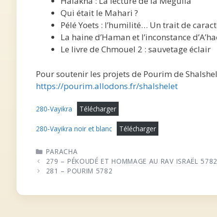
Halakha : La lecture de la Méguila
Qui était le Mahari ?
Pélé Yoets : l’humilité… Un trait de carac
La haine d’Haman et l’inconstance d’A’h
Le livre de Chmouel 2 : sauvetage éclair
Pour soutenir les projets de Pourim de Shalshe
https://pourim.allodons.fr/shalshelet
280-Vayikra
Télécharger
280-Vayikra noir et blanc
Télécharger
CATÉGORIES
PARACHA
279 – PÉKOUDÉ ET HOMMAGE AU RAV ISRAËL 578
281 – POURIM 5782