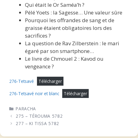
Qui était le Or Saméa’h ?
Pélé Yoets : la Sagesse… Une valeur sûre
Pourquoi les offrandes de sang et de
graisse étaient obligatoires lors des
sacrifices ?
La question de Rav Zilberstein : le mari
égaré par son smartphone…
Le livre de Chmouel 2 : Kavod ou
vengeance ?
276-Tetsavé
Télécharger
276-Tetsavé noir et blanc
Télécharger
CATÉGORIES
PARACHA
275 – TÉROUMA 5782
277 – KI TISSA 5782