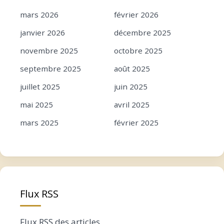
mars 2026
février 2026
janvier 2026
décembre 2025
novembre 2025
octobre 2025
septembre 2025
août 2025
juillet 2025
juin 2025
mai 2025
avril 2025
mars 2025
février 2025
janvier 2025
décembre 2024
novembre 2024
octobre 2024
septembre 2024
août 2024
Flux RSS
juillet 2024
juin 2024
mai 2024
avril 2024
Flux
RSS
des articles