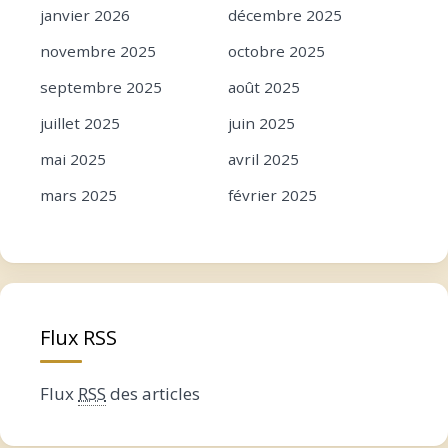
janvier 2026
décembre 2025
novembre 2025
octobre 2025
septembre 2025
août 2025
juillet 2025
juin 2025
mai 2025
avril 2025
mars 2025
février 2025
janvier 2025
décembre 2024
novembre 2024
octobre 2024
septembre 2024
août 2024
Flux RSS
juillet 2024
juin 2024
mai 2024
avril 2024
Flux
RSS
des articles
mars 2024
février 2024
janvier 2024
décembre 2023