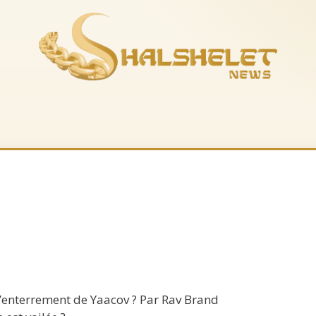
es-nous
La boutique
Musique
Recevoir le feuil
’enterrement de Yaacov ? Par Rav Brand