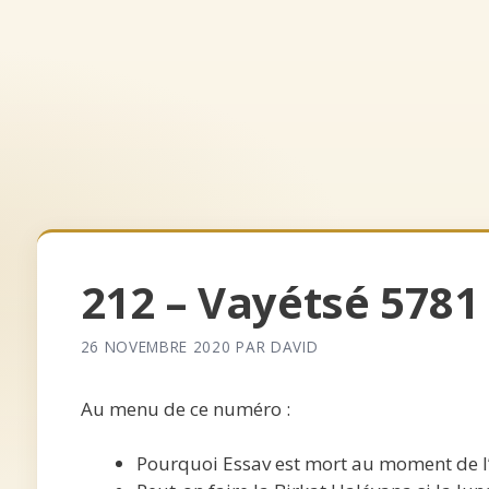
Aller
au
contenu
Accueil
Archives
Qui somm
212 – Vayétsé 5781
26 NOVEMBRE 2020
PAR
DAVID
Au menu de ce numéro :
Pourquoi Essav est mort au moment de l