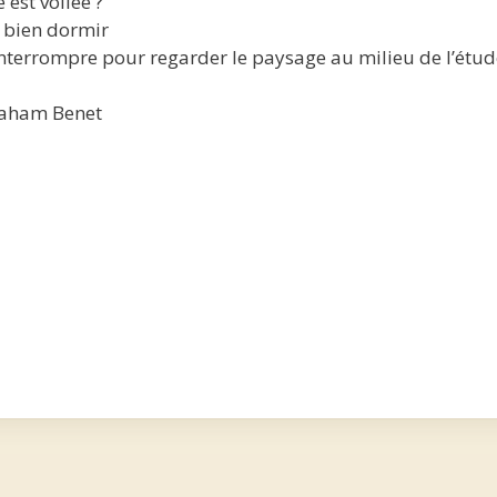
 est voilée ?
e bien dormir
s’interrompre pour regarder le paysage au milieu de l’étu
raham Benet