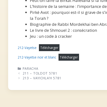
Peut-on faire la Birkat Halévana si la lune
L’histoire de la semaine : l’importance d
Pirké Avot : pourquoi est-il si grave de 
la Torah ?
Biographie de Rabbi Mordekhaï ben Ab
Le livre de Shmouel 2 : consécration
Jeu : un code à cracker
212-Vayetse
Télécharger
212-Vayetse noir et blanc
Télécharger
CATÉGORIES
PARACHA
211 – TOLDOT 5781
213 – VAYICHLA’H 5781