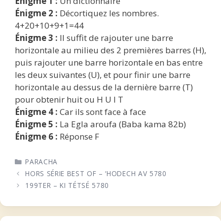
Énigme 1 :
Un dictionnaire
Énigme 2 :
Décortiquez les nombres.
4+20+10+9+1=44
Énigme 3 :
Il suffit de rajouter une barre
horizontale au milieu des 2 premières barres (H),
puis rajouter une barre horizontale en bas entre
les deux suivantes (U), et pour finir une barre
horizontale au dessus de la dernière barre (T)
pour obtenir huit ou H U I T
Énigme 4 :
Car ils sont face à face
Énigme 5 :
La Egla aroufa (Baba kama 82b)
Énigme 6 :
Réponse F
CATÉGORIES
PARACHA
HORS SÉRIE BEST OF – ‘HODECH AV 5780
199TER – KI TÉTSÉ 5780