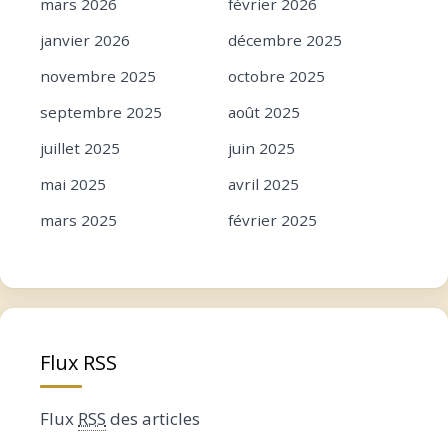
mars 2026
février 2026
janvier 2026
décembre 2025
novembre 2025
octobre 2025
septembre 2025
août 2025
juillet 2025
juin 2025
mai 2025
avril 2025
mars 2025
février 2025
janvier 2025
décembre 2024
novembre 2024
octobre 2024
septembre 2024
août 2024
Flux RSS
juillet 2024
juin 2024
mai 2024
avril 2024
Flux
RSS
des articles
mars 2024
février 2024