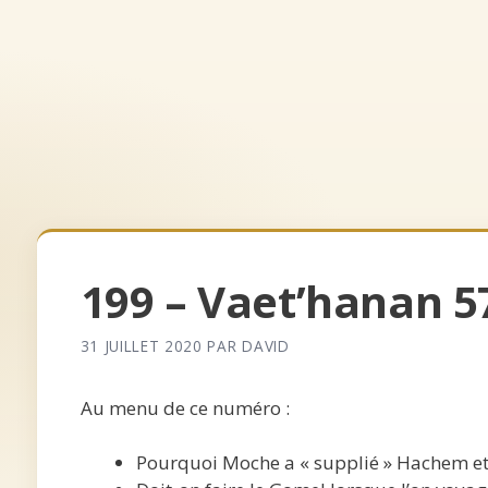
Aller
au
contenu
Accueil
Archives
Qui somm
199 – Vaet’hanan 5
31 JUILLET 2020
PAR
DAVID
Au menu de ce numéro :
Pourquoi Moche a « supplié » Hachem et