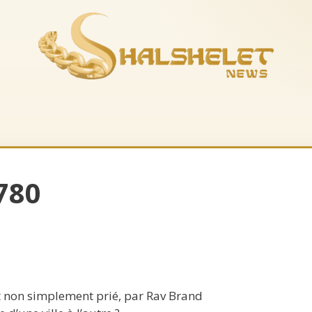
es-nous
La boutique
Musique
Recevoir le feuil
780
 non simplement prié, par Rav Brand