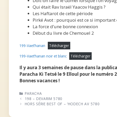
Doit-on faire le Gomel lorsque l’on voyage 
Qui était Rav Israël Yaacov Haggis ?
Les Haftarot de cette période
Pirké Avot : pourquoi est ce si important
La force d’une bonne connexion
Début du livre de Chemouel 2
199-Vaet’hanan
Télécharger
199-Vaet’hanan noir et blanc
Télécharger
Il y aura 3 semaines de pause dans la publi
Paracha Ki Tetsé le 9 Elloul pour le numéro 2
Bonnes vacances !
CATÉGORIES
PARACHA
198 – DEVARIM 5780
HORS SÉRIE BEST OF – ‘HODECH AV 5780