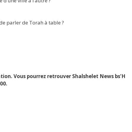
d’une ville à l’autre ?
 de parler de Torah à table ?
cation. Vous pourrez retrouver Shalshelet News bs’H
00.