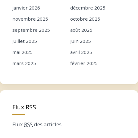
janvier 2026
décembre 2025
novembre 2025
octobre 2025
septembre 2025
août 2025
juillet 2025
juin 2025
mai 2025
avril 2025
mars 2025
février 2025
janvier 2025
décembre 2024
novembre 2024
octobre 2024
septembre 2024
août 2024
Flux RSS
juillet 2024
juin 2024
mai 2024
avril 2024
Flux
RSS
des articles
mars 2024
février 2024