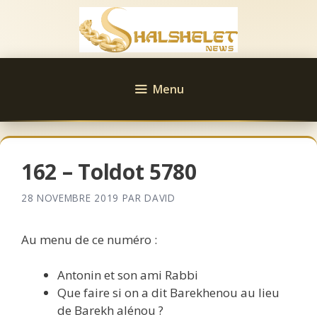
Aller
au
contenu
Menu
162 – Toldot 5780
28 NOVEMBRE 2019
PAR
DAVID
Au menu de ce numéro :
Antonin et son ami Rabbi
Que faire si on a dit Barekhenou au lieu
de Barekh alénou ?