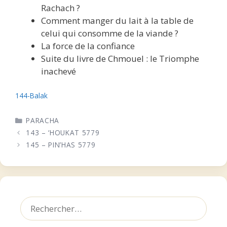
Rachach ?
Comment manger du lait à la table de
celui qui consomme de la viande ?
La force de la confiance
Suite du livre de Chmouel : le Triomphe
inachevé
144-Balak
CATÉGORIES
PARACHA
143 – ‘HOUKAT 5779
145 – PIN’HAS 5779
Rechercher :