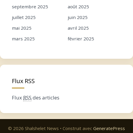
septembre 2025
août 2025
juillet 2025
juin 2025
mai 2025
avril 2025
mars 2025
février 2025
janvier 2025
décembre 2024
novembre 2024
octobre 2024
septembre 2024
août 2024
Flux RSS
juillet 2024
juin 2024
mai 2024
avril 2024
Flux
RSS
des articles
mars 2024
février 2024
janvier 2024
décembre 2023
novembre 2023
octobre 2023
© 2026 Shalshelet News
• Construit avec
GeneratePress