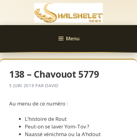
Aller
au
contenu
Menu
138 – Chavouot 5779
5 JUIN 2019
PAR
DAVID
Au menu de ce numéro :
L’histoire de Rout
Peut-on se laver Yom-Tov ?
Naassé vénichma ou la A’hdout