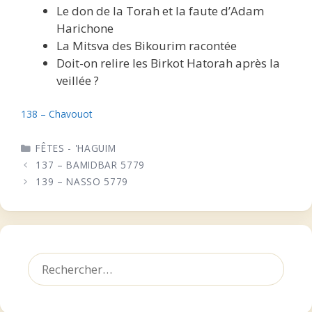
Le don de la Torah et la faute d’Adam
Harichone
La Mitsva des Bikourim racontée
Doit-on relire les Birkot Hatorah après la
veillée ?
138 – Chavouot
CATÉGORIES
FÊTES - 'HAGUIM
137 – BAMIDBAR 5779
139 – NASSO 5779
Rechercher :