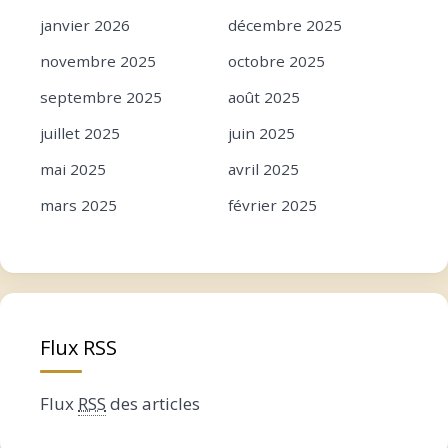
janvier 2026
décembre 2025
novembre 2025
octobre 2025
septembre 2025
août 2025
juillet 2025
juin 2025
mai 2025
avril 2025
mars 2025
février 2025
janvier 2025
décembre 2024
novembre 2024
octobre 2024
septembre 2024
août 2024
Flux RSS
juillet 2024
juin 2024
mai 2024
avril 2024
Flux
RSS
des articles
mars 2024
février 2024