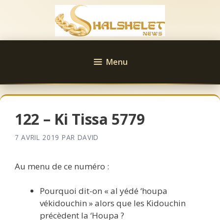
Aller
au
contenu
Menu
122 – Ki Tissa 5779
7 AVRIL 2019
PAR
DAVID
Au menu de ce numéro :
Pourquoi dit-on « al yédé ‘houpa
vékidouchin » alors que les Kidouchin
précèdent la ‘Houpa ?