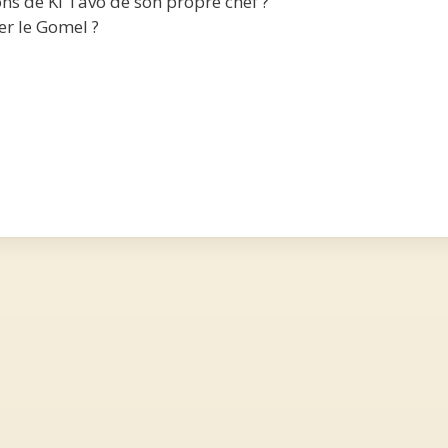
s de Ki Tavo de son propre chef ?
er le Gomel ?