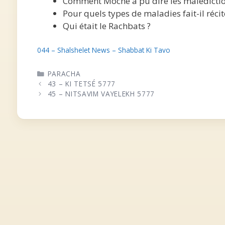
Comment Moche a pu dire les malédiction
Pour quels types de maladies fait-il récit
Qui était le Rachbats ?
044 – Shalshelet News – Shabbat Ki Tavo
CATÉGORIES
PARACHA
43 – KI TETSÉ 5777
45 – NITSAVIM VAYELEKH 5777