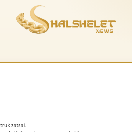
es-nous
La boutique
Musique
Recevoir le feuil
ruk zatsal.