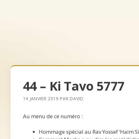
Aller
au
contenu
Accueil
Archives
Qui somm
44 – Ki Tavo 5777
14 JANVIER 2019
PAR
DAVID
Au menu de ce numéro :
Hommage spécial au Rav Yossef ‘Haim Sit